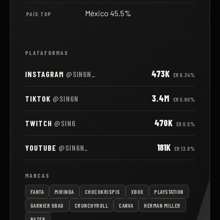
México 45.5%
PAÍS TOP
PLATAFORMAS
473K
INSTAGRAM
@SIN6N_
ER
6.34%
3.4M
TIKTOK
@SIN6N
ER
5.90%
470K
TWITCH
@SIN6
ER
0.5%
181K
YOUTUBE
@SIN6N_
ER
13.8%
MARCAS
FANTA
MIRINDA
CHOCOKRISPIS
XBOX
PLAYSTATION
GARNIER OBAO
CRUNCHYROLL
CANVA
HERMAN MILLER
RAZER