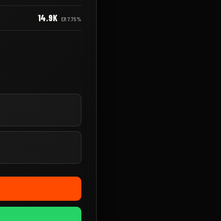
14.9K
ER
7.75%