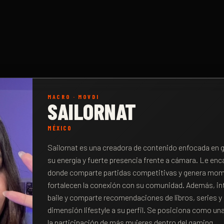
MACRO
·
MOVDI
SAILORNAT
MÉXICO
Sailornat es una creadora de contenido enfocada en
su energía y fuerte presencia frente a cámara. Le en
donde comparte partidas competitivas y genera mo
fortalecen la conexión con su comunidad. Además, int
baile y comparte recomendaciones de libros, series 
dimensión lifestyle a su perfil. Se posiciona como un
la participación de más mujeres dentro del gaming.