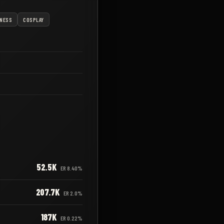
NESS
COSPLAY
52.5K
ER
8.40%
207.7K
ER
2.0%
187K
ER
0.22%