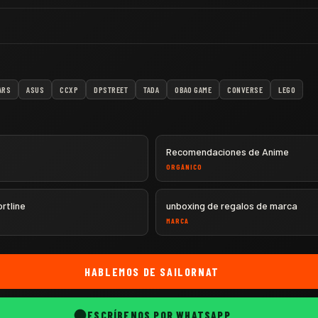
ARS
ASUS
CCXP
DPSTREET
TADA
OBAO GAME
CONVERSE
LEGO
Recomendaciones de Anime
ORGÁNICO
rtline
unboxing de regalos de marca
MARCA
HABLEMOS DE
SAILORNAT
ESCRÍBENOS POR WHATSAPP