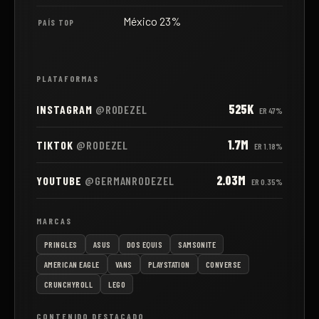
México 23%
PAÍS TOP
PLATAFORMAS
525K
INSTAGRAM
@RODEZEL
ER
47%
1.7M
TIKTOK
@RODEZEL
ER
1.18%
2.03M
YOUTUBE
@GERMANRODEZEL
ER
0.35%
MARCAS
PRINGLES
ASUS
DOS EQUIS
SAMSONITE
AMERICAN EAGLE
VANS
PLAYSTATION
CONVERSE
CRUNCHYROLL
LEGO
CONTENIDO DESTACADO