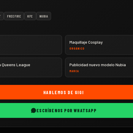
T
FREE FIRE
KFC
NUBIA
Maquillaje Cosplay
ORGÁNICO
a Queens League
Publicidad nuevo modelo Nubia
MARCA
HABLEMOS DE
GIGI
ESCRÍBENOS POR WHATSAPP