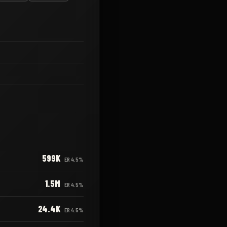
599K
ER
4.5%
1.5M
ER
4.5%
24.4K
ER
4.5%