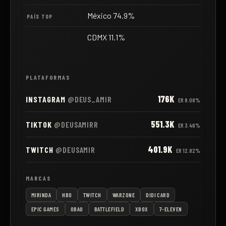
México 74.9%
PAÍS TOP
CDMX 11.1%
PLATAFORMAS
176K
INSTAGRAM
@DEUS_AMIR
ER
8.08%
551.3K
TIKTOK
@DEUSAMIRR
ER
3.46%
401.9K
TWITCH
@DEUSAMIR
ER
12.82%
MARCAS
MIRINDA
HBO
TWITCH
WARZONE
DIDI CARD
EPIC GAMES
OBAO
BATTLEFIELD
XBOX
7-ELEVEN