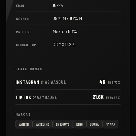
18-24
EDAD
89% M / 10% H
GÉNERO
México 58%
PAÍS TOP
CDMX 8.2%
CIUDAD TOP
PLATAFORMAS
4K
INSTAGRAM
@ASIAASOUL
ER
6.77%
21.6K
TIKTOK
@AZYHADEE
ER
14.34%
MARCAS
VANISH
VASELINE
EN ROUTE
RING
LUUNA
MAPPA