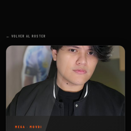
← VOLVER AL ROSTER
MEGA
·
MOVDI