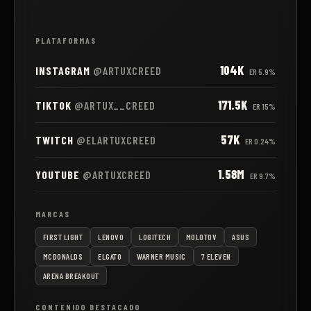
PLATAFORMAS
104K
INSTAGRAM
@ARTUXCREED
ER
5.9%
171.5K
TIKTOK
@ARTUX__CREED
ER
15%
57K
TWITCH
@ELARTUXCREED
ER
0.24%
1.58M
YOUTUBE
@ARTUXCREED
ER
9.7%
MARCAS
FIRST LIGHT
LENOVO
LOGITECH
MOLOTOV
ASUS
MCDONALDS
ELGATO
WARNER MUSIC
7 ELEVEN
ARENA BREAKOUT
CONTENIDO DESTACADO