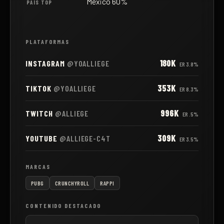
México 60%
PAÍS TOP
PLATAFORMAS
180K
INSTAGRAM
@YOALLIEGE
ER
3.8%
353K
TIKTOK
@YOALLIEGE
ER
8.3%
996K
TWITCH
@ALLIEGE
ER
.5%
309K
YOUTUBE
@ALLIEGE-C4T
ER
3.5%
MARCAS
PUBG
CRUNCHYROLL
RAPPI
CONTENIDO DESTACADO