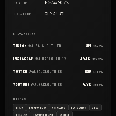
México 70.7%
PAÍS TOP
CDMX 8.3%
CIUDAD TOP
PLATAFORMAS
3M
TIKTOK
@ALBA_CLOUTHIER
ER
4.0%
343K
INSTAGRAM
@ALBACLOUTHIER
ER
5.91%
121K
TWITCH
@ALBA_CLOUTHIER
ER
1.8%
14.7K
YOUTUBE
@ALBACLOUTHIER
ER
8.3%
MARCAS
NINJA
FASHION NOVA
ANTHELIOS
PLAYSTATION
XBOX
SHEGLAM
HAWAIIAN TROPIC
GARNIER